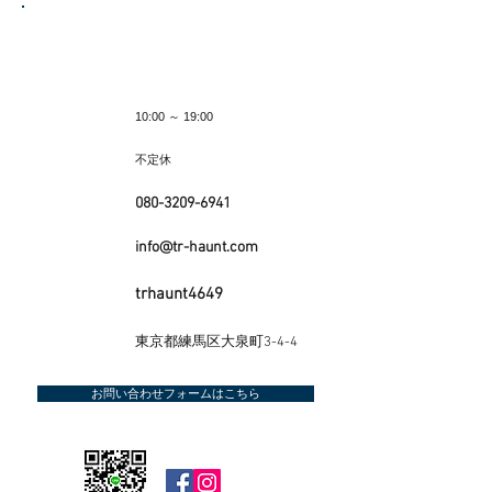
ホイールリペア・内装リペア・コーティング・
シート洗浄をご検討されているなら、先ずはご
相談ください
営業時間
10:00 ～ 19:00
​定休日
不定休
080-3209-6941
TEL
info@tr-haunt.com
MAIL
trhaunt4649
LINE ID
住 所
東京都練馬区大泉町3-4-4
お問い合わせフォームはこちら