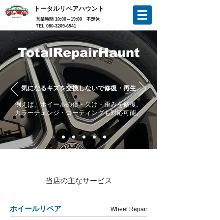
トータルリペアハウント
営業時間 10:00～19:00 不定休
TEL
080-3209-6941
TotalRepairHaunt
気になるキズを交換しないで修復・再生
例えば、
ホイールの傷・欠け・歪みを修復。
​カラーチェンジ・コーティングも対応可能。
当店の主なサービス
ホイールリペア
Wheel Repair