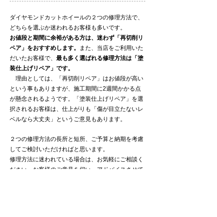
​ダイヤモンドカットホイールの２つの修理方法で、
どちらを選ぶか迷われるお客様も多いです。
お値段と期間に余裕がある方は、迷わず「再切削リ
ペア」をおすすめします。
また、当店をご利用いた
だいたお客様で、
最も多く選ばれる修理方法は「塗
装仕上げリペア」です。
理由としては、「再切削リペア」はお値段が高い
という事もありますが、施工期間に2週間かかる点
が懸念されるようです。「塗装仕上げリペア」を選
択されるお客様は、仕上がりも「傷が目立たないレ
ベルなら大丈夫」というご意見もあります。
​２つの修理方法の長所と短所、ご予算と納期を考慮
してご検討いただければと思います。
修理方法に迷われている場合は、お気軽にご相談く
ださい。お客様のご意見を伺い、
​アドバイスさせて
いただきます。
リペア作業のご紹介 －ホイールリペア編－